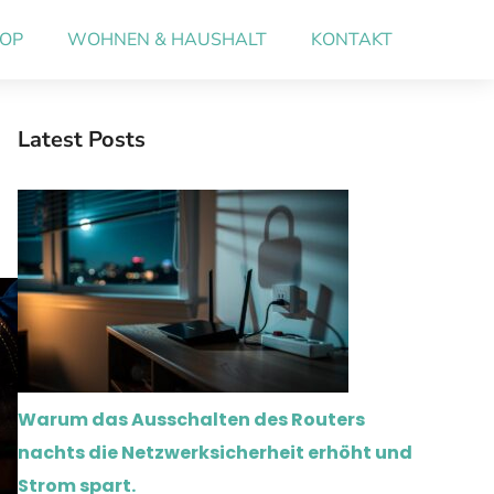
OP
WOHNEN & HAUSHALT
KONTAKT
Latest Posts
Warum das Ausschalten des Routers
nachts die Netzwerksicherheit erhöht und
Strom spart.