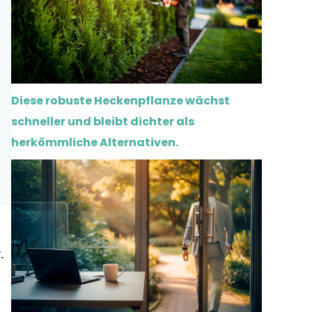
Diese robuste Heckenpflanze wächst
schneller und bleibt dichter als
herkömmliche Alternativen.
.