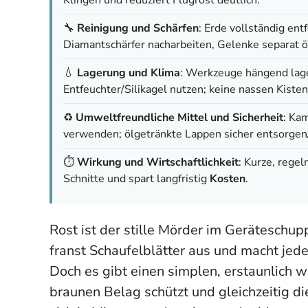
🔧
Reinigung und Schärfen
: Erde vollständig en
Diamantschärfer nacharbeiten, Gelenke separat öl
💧
Lagerung und Klima
: Werkzeuge hängend lag
Entfeuchter/Silikagel nutzen; keine nassen Kiste
♻️
Umweltfreundliche Mittel und Sicherheit
: Ka
verwenden; ölgetränkte Lappen sicher entsorgen
⏱️
Wirkung und Wirtschaftlichkeit
: Kurze, rege
Schnitte und spart langfristig
Kosten
.
Rost ist der stille Mörder im Geräteschupp
franst Schaufelblätter aus und macht je
Doch es gibt einen simplen, erstaunlich 
braunen Belag schützt und gleichzeitig di