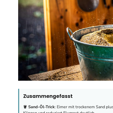
Zusammengefasst
🪣
Sand-Öl-Trick
: Eimer mit trockenem Sand plus
Klingen und reduziert Flugrost deutlich.