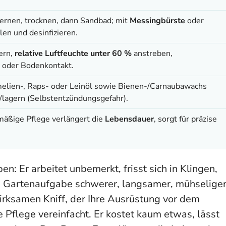
tfernen, trocknen, dann Sandbad; mit
Messingbürste
oder
en und desinfizieren.
ern,
relative Luftfeuchte unter 60 %
anstreben,
n oder Bodenkontakt.
melien-, Raps- oder Leinöl sowie Bienen-/Carnaubawachs
/lagern (Selbstentzündungsgefahr).
lmäßige Pflege verlängert die
Lebensdauer
, sorgt für präzise
en: Er arbeitet unbemerkt, frisst sich in Klingen,
de Gartenaufgabe schwerer, langsamer, mühseliger
wirksamen Kniff, der Ihre Ausrüstung vor dem
e Pflege vereinfacht. Er kostet kaum etwas, lässt