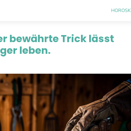
HOROSK
er bewährte Trick lässt
ger leben.