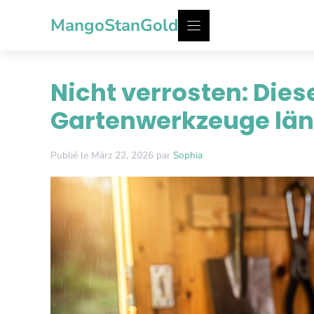
Zum
MangoStanGold
Inhalt
springen
Nicht verrosten: Dies
Gartenwerkzeuge län
Publié le März 22, 2026 par
Sophia