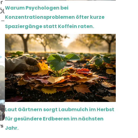
r
Warum Psychologen bei
Öl
Konzentrationsproblemen öfter kurze
–
Spaziergänge statt Koffein raten.
Laut Gärtnern sorgt Laubmulch im Herbst
für gesündere Erdbeeren im nächsten
Jahr.