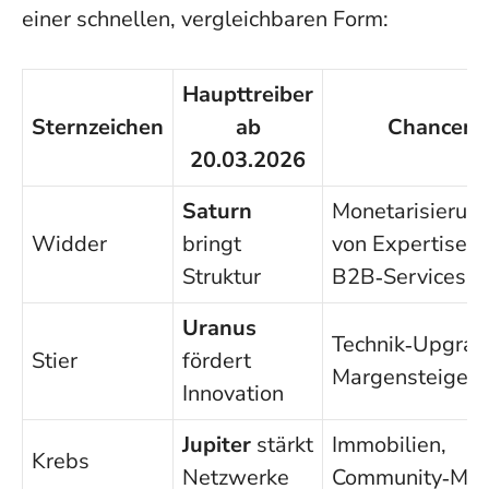
einer schnellen, vergleichbaren Form:
Haupttreiber
Sternzeichen
ab
Chancen
20.03.2026
Saturn
Monetarisierun
Widder
bringt
von Expertise,
Struktur
B2B‑Services
Uranus
Technik‑Upgrad
Stier
fördert
Margensteiger
Innovation
Jupiter
stärkt
Immobilien,
Krebs
Netzwerke
Community‑Mod