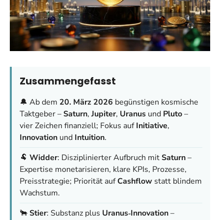
Zusammengefasst
🔔 Ab dem
20. März 2026
begünstigen kosmische
Taktgeber –
Saturn
,
Jupiter
,
Uranus
und
Pluto
–
vier Zeichen finanziell; Fokus auf
Initiative
,
Innovation
und
Intuition
.
🐏
Widder
: Disziplinierter Aufbruch mit
Saturn
–
Expertise monetarisieren, klare KPIs, Prozesse,
Preisstrategie; Priorität auf
Cashflow
statt blindem
Wachstum.
🐂
Stier
: Substanz plus
Uranus‑Innovation
–