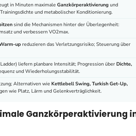
eugt in Minuten maximale
Ganzkörperaktivierung
und
 Trainingsdichte und metabolischer Konditionierung.
pitzen
sind die Mechanismen hinter der Überlegenheit:
eumsatz und verbessern VO2max.
d Warm-up
reduzieren das Verletzungsrisiko; Steuerung über
adder) liefern planbare Intensität; Progression über
Dichte,
equenz und Wiederholungsstabilität.
tzung; Alternativen wie
Kettlebell Swing, Turkish Get-Up,
n wie Platz, Lärm und Gelenkverträglichkeit.
ximale Ganzkörperaktivierung i