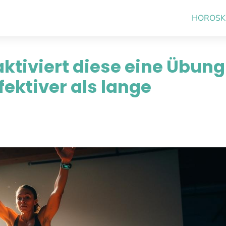
HOROSK
aktiviert diese eine Übung
ektiver als lange