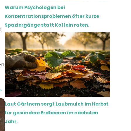
Warum Psychologen bei
Konzentrationsproblemen öfter kurze
Spaziergänge statt Koffein raten.
d
en
Laut Gärtnern sorgt Laubmulch im Herbst
für gesündere Erdbeeren im nächsten
Jahr.