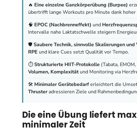
🔥
Eine einzelne Ganzkörperübung (Burpee)
erz
übertrifft lange Workouts pro Minute dank hoher
🧠
EPOC (Nachbrenneffekt)
und
Herzfrequenzs
Intervalle nahe Laktatschwelle steigern Energi
🛡️
Saubere Technik, sinnvolle Skalierungen un
RPE
und klare Cues setzt Qualität vor Tempo.
⏱️
Strukturierte HIIT-Protokolle
(Tabata, EMOM, L
Volumen, Komplexität
und Monitoring via Herzfr
🛠️
Minimaler Gerätebedarf
erleichtert die Umse
Thruster
adressieren Ziele und Rahmenbedingunge
Die eine Übung liefert ma
minimaler Zeit