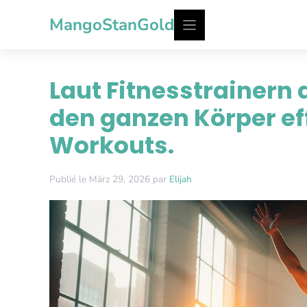
Zum
MangoStanGold
Inhalt
springen
Laut Fitnesstrainern 
den ganzen Körper eff
Workouts.
Publié le März 29, 2026 par
Elijah