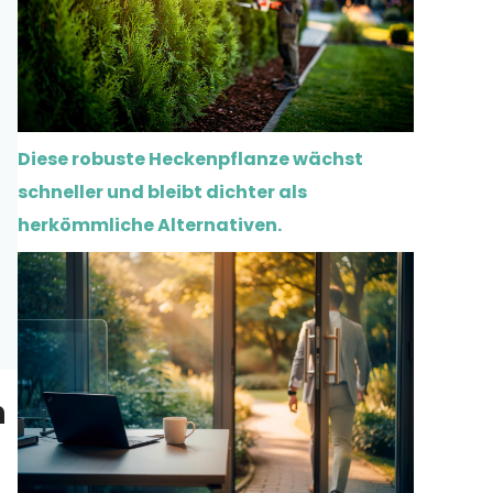
Diese robuste Heckenpflanze wächst
schneller und bleibt dichter als
herkömmliche Alternativen.
n