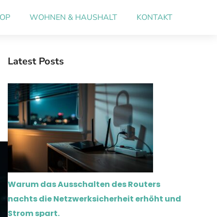
OP
WOHNEN & HAUSHALT
KONTAKT
Latest Posts
Warum das Ausschalten des Routers
nachts die Netzwerksicherheit erhöht und
Strom spart.