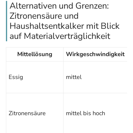
Alternativen und Grenzen:
Zitronensäure und
Haushaltsentkalker mit Blick
auf Materialverträglichkeit
Mittellösung
Wirkgeschwindigkeit
M
g
Essig
mittel
m
V
m
k
Zitronensäure
mittel bis hoch
K
b