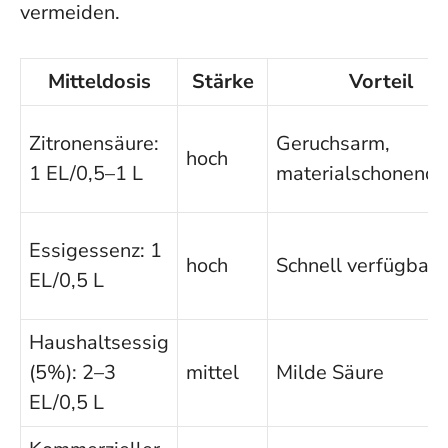
vermeiden.
Mitteldosis
Stärke
Vorteil
Zitronensäure:
Geruchsarm,
hoch
1 EL/0,5–1 L
materialschonend
Essigessenz: 1
hoch
Schnell verfügbar
EL/0,5 L
Haushaltsessig
(5%): 2–3
mittel
Milde Säure
EL/0,5 L